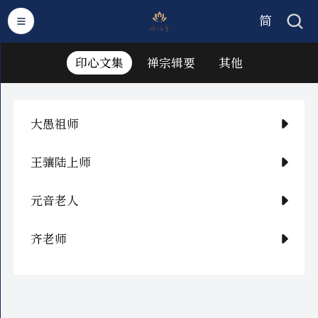
简
繁
印心文集
禅宗辑要
其他
大愚祖师
王骧陆上师
元音老人
齐老师