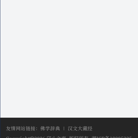
友情网站链接：
佛学辞典
汉文大藏经
Copyright©2026 印心之家, 版权所有,
湘ICP备19005325