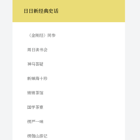
日日新经典史话
《金刚经》同参
周日读书会
神马答疑
新蝉海十珍
锵锵茶馆
国学茶寮
楞严一味
楞伽山游记