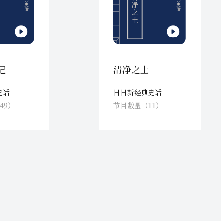
清净之土
记
清净之土
史话
日日新经典史话
49）
节目数量（11）