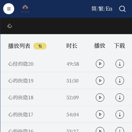
简
繁
En
/
/
心
时长
播放
下载
播放列表
心经的隐20
49:58
心的抉隐19
51:50
心的抉隐18
52:09
心的抉隐17
54:04
心的抉隐16
53:27